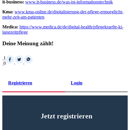
it-business:
www.it-business.de/was-ist-informationstechnik
Kma:
www.kma-online.de/digitalisierung-der-pflege-ermoeglicht-
mehr-zeit-am-patienten
Medica:
https://www.medica.de/de/digital-health/pflegekraefte-ki-
langzeitpflege
Deine Meinung zählt!
1
0
Registrieren
Login
Jetzt registrieren