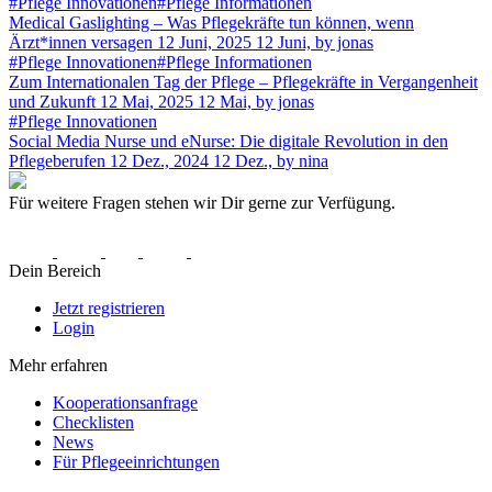
#Pflege Innovationen
#Pflege Informationen
Medical Gaslighting – Was Pflegekräfte tun können, wenn
Ärzt*innen versagen
12 Juni, 2025
12 Juni,
by jonas
#Pflege Innovationen
#Pflege Informationen
Zum Internationalen Tag der Pflege – Pflegekräfte in Vergangenheit
und Zukunft
12 Mai, 2025
12 Mai,
by jonas
#Pflege Innovationen
Social Media Nurse und eNurse: Die digitale Revolution in den
Pflegeberufen
12 Dez., 2024
12 Dez.,
by nina
Für weitere Fragen stehen wir Dir gerne zur Verfügung.
Dein Bereich
Jetzt registrieren
Login
Mehr erfahren
Kooperationsanfrage
Checklisten
News
Für Pflegeeinrichtungen