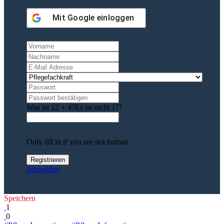
Mit
Google
einloggen
Was ist 12 + 4?
Es ist nicht 17!
Only fill in if you are not human
Anmelden
Speichern
1
0