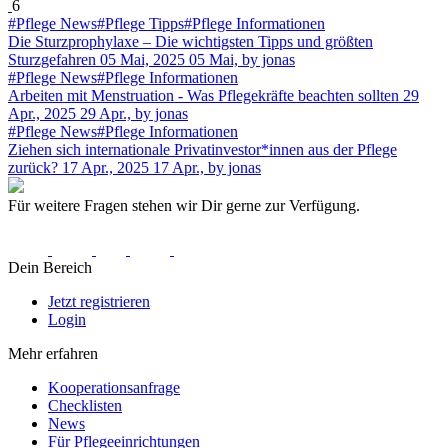
6
#Pflege News
#Pflege Tipps
#Pflege Informationen
Die Sturzprophylaxe – Die wichtigsten Tipps und größten
Sturzgefahren
05 Mai, 2025
05 Mai,
by jonas
#Pflege News
#Pflege Informationen
Arbeiten mit Menstruation - Was Pflegekräfte beachten sollten
29
Apr., 2025
29 Apr.,
by jonas
#Pflege News
#Pflege Informationen
Ziehen sich internationale Privatinvestor*innen aus der Pflege
zurück?
17 Apr., 2025
17 Apr.,
by jonas
Für weitere Fragen stehen wir Dir gerne zur Verfügung.
Dein Bereich
Jetzt registrieren
Login
Mehr erfahren
Kooperationsanfrage
Checklisten
News
Für Pflegeeinrichtungen