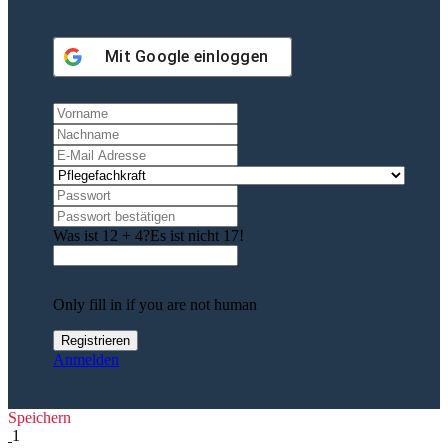
Mit
Google
einloggen
Was ist 12 + 4?
Es ist nicht 17!
Only fill in if you are not human
Anmelden
Speichern
1