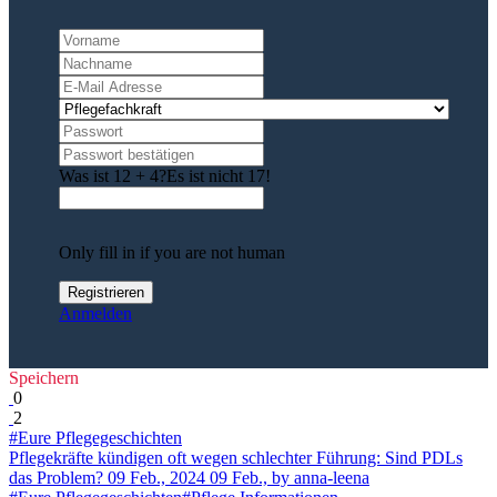
Was ist 12 + 4?
Es ist nicht 17!
Only fill in if you are not human
Anmelden
Speichern
0
2
#Eure Pflegegeschichten
Pflegekräfte kündigen oft wegen schlechter Führung: Sind PDLs
das Problem?
09 Feb., 2024
09 Feb.,
by anna-leena