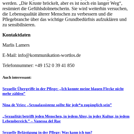
werden. „Die Kruste bröckelt, aber es ist noch ein langer Weg“,
resümiert die Gefühlsdolmetscherin. Sie wird weiterhin versuchen,
die Lebensqualität älterer Menschen zu verbessern und die
Pflegebranche über das wichtige Grundbedürfnis aufzuklären und
zu sensibilisieren.
Kontaktdaten
Marlis Lamers
E-Mail:
info@kommunikation-wortlos.de
Telefonnummer: +49 152 0 39 41 850
Auch interessant:
Sexuelle Übergriffe in der Pflege: „Ich konnte meine blauen Flecke nicht
mehr zählen”
Nina de Vries: „Sexualassistenz sollte für jede*n zugänglich sein”
„Sexualität betrifft jeden Menschen, in jedem Alter, in jeder Kultur, in jedem
Lebensbereich.” – Vanessa del Rae
Sexuelle Belästigung in der Pflege: Was kann ich tun?