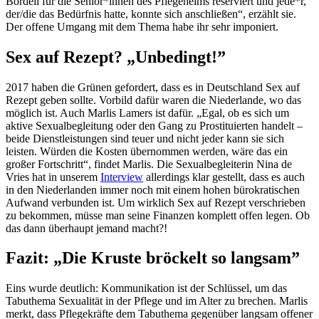
Bordell für die Senior*innen des Pflegeheims reserviert und jede*r,
der/die das Bedürfnis hatte, konnte sich anschließen“, erzählt sie.
Der offene Umgang mit dem Thema habe ihr sehr imponiert.
Sex auf Rezept? „Unbedingt!”
2017 haben die Grünen gefordert, dass es in Deutschland Sex auf
Rezept geben sollte. Vorbild dafür waren die Niederlande, wo das
möglich ist. Auch Marlis Lamers ist dafür. „Egal, ob es sich um
aktive Sexualbegleitung oder den Gang zu Prostituierten handelt –
beide Dienstleistungen sind teuer und nicht jeder kann sie sich
leisten. Würden die Kosten übernommen werden, wäre das ein
großer Fortschritt“, findet Marlis. Die Sexualbegleiterin Nina de
Vries hat in unserem
Interview
allerdings klar gestellt, dass es auch
in den Niederlanden immer noch mit einem hohen bürokratischen
Aufwand verbunden ist. Um wirklich Sex auf Rezept verschrieben
zu bekommen, müsse man seine Finanzen komplett offen legen. Ob
das dann überhaupt jemand macht?!
Fazit: „Die Kruste bröckelt so langsam”
Eins wurde deutlich: Kommunikation ist der Schlüssel, um das
Tabuthema Sexualität in der Pflege und im Alter zu brechen. Marlis
merkt, dass Pflegekräfte dem Tabuthema gegenüber langsam offener