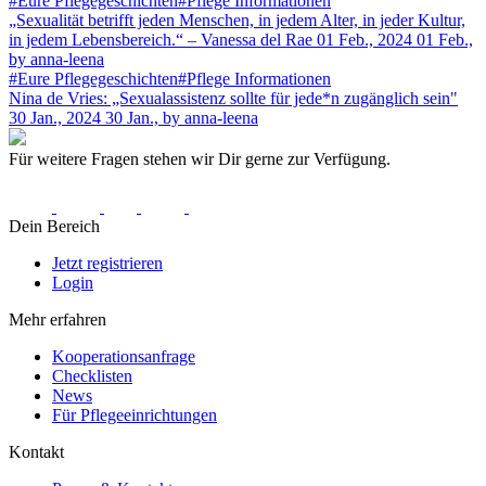
#Eure Pflegegeschichten
#Pflege Informationen
„Sexualität betrifft jeden Menschen, in jedem Alter, in jeder Kultur,
in jedem Lebensbereich.“ – Vanessa del Rae
01 Feb., 2024
01 Feb.,
by anna-leena
#Eure Pflegegeschichten
#Pflege Informationen
Nina de Vries: „Sexualassistenz sollte für jede*n zugänglich sein"
30 Jan., 2024
30 Jan.,
by anna-leena
Für weitere Fragen stehen wir Dir gerne zur Verfügung.
Dein Bereich
Jetzt registrieren
Login
Mehr erfahren
Kooperationsanfrage
Checklisten
News
Für Pflegeeinrichtungen
Kontakt