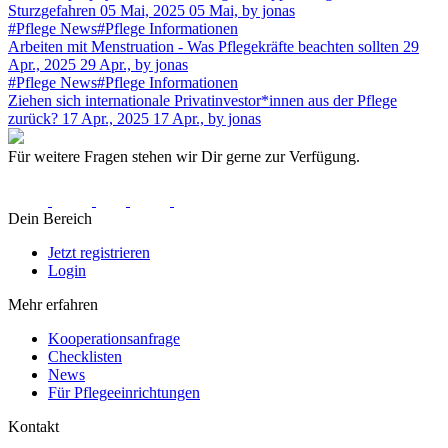
Sturzgefahren
05 Mai, 2025
05 Mai,
by jonas
#Pflege News
#Pflege Informationen
Arbeiten mit Menstruation - Was Pflegekräfte beachten sollten
29
Apr., 2025
29 Apr.,
by jonas
#Pflege News
#Pflege Informationen
Ziehen sich internationale Privatinvestor*innen aus der Pflege
zurück?
17 Apr., 2025
17 Apr.,
by jonas
Für weitere Fragen stehen wir Dir gerne zur Verfügung.
Dein Bereich
Jetzt registrieren
Login
Mehr erfahren
Kooperationsanfrage
Checklisten
News
Für Pflegeeinrichtungen
Kontakt