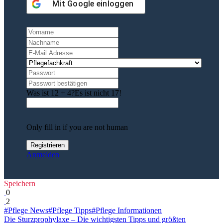
Mit
Google
einloggen
Was ist 12 + 4?
Es ist nicht 17!
Only fill in if you are not human
Anmelden
Speichern
0
2
#Pflege News
#Pflege Tipps
#Pflege Informationen
Die Sturzprophylaxe – Die wichtigsten Tipps und größten