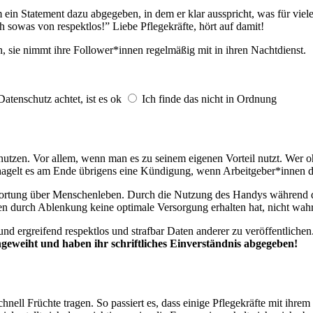
m ein Statement dazu abgegeben, in dem er klar ausspricht, was für viel
ch sowas von respektlos!” Liebe Pflegekräfte, hört auf damit!
sie nimmt ihre Follower*innen regelmäßig mit in ihren Nachtdienst.
atenschutz achtet, ist es ok
Ich finde das nicht in Ordnung
zunutzen. Vor allem, wenn man es zu seinem eigenen Vorteil nutzt. Wer
uch hagelt es am Ende übrigens eine Kündigung, wenn Arbeitgeber*inn
antwortung über Menschenleben. Durch die Nutzung des Handys während 
en durch Ablenkung keine optimale Versorgung erhalten hat, nicht wah
 und ergreifend respektlos und strafbar Daten anderer zu veröffentlichen
ingeweiht und haben ihr schriftliches Einverständnis abgegeben!
chnell Früchte tragen. So passiert es, dass einige Pflegekräfte mit ihre