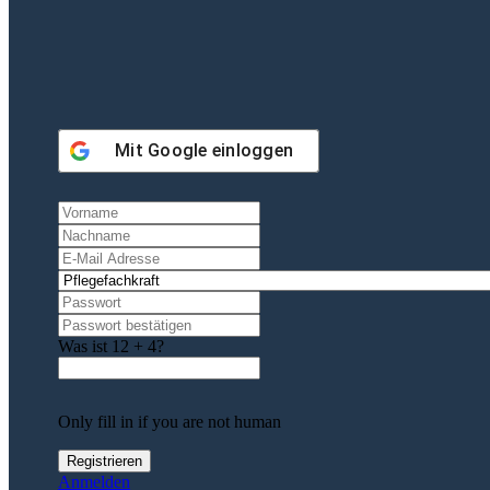
Mit
Google
einloggen
Was ist 12 + 4?
Only fill in if you are not human
Anmelden