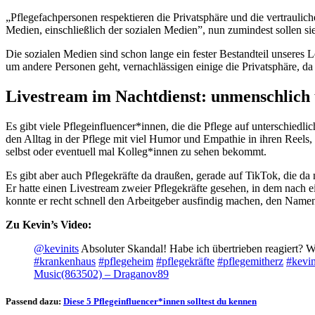
„Pflegefachpersonen respektieren die Privatsphäre und die vertraulic
Medien, einschließlich der sozialen Medien”, nun zumindest sollen sie
Die sozialen Medien sind schon lange ein fester Bestandteil unseres L
um andere Personen geht, vernachlässigen einige die Privatsphäre, da s
Livestream im Nachtdienst: unmenschlich 
Es gibt viele Pflegeinfluencer*innen, die die Pflege auf unterschiedl
den Alltag in der Pflege mit viel Humor und Empathie in ihren Reels, 
selbst oder eventuell mal Kolleg*innen zu sehen bekommt.
Es gibt aber auch Pflegekräfte da draußen, gerade auf TikTok, die da
Er hatte einen Livestream zweier Pflegekräfte gesehen, in dem nach
konnte er recht schnell den Arbeitgeber ausfindig machen, den Namen
Zu Kevin’s Video:
@kevinits
Absoluter Skandal! Habe ich übertrieben reagiert? W
#krankenhaus
#pflegeheim
#pflegekräfte
#pflegemitherz
#kevin
Music(863502) – Draganov89
Passend dazu:
Diese 5 Pflegeinfluencer*innen solltest du kennen