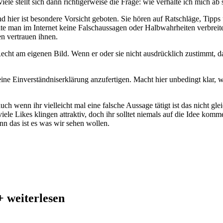
le stellt sich dann richtigerweise die Frage: wie verhalte ich mich ab s
 hier ist besondere Vorsicht geboten. Sie hören auf Ratschläge, Tipps
e man im Internet keine Falschaussagen oder Halbwahrheiten verbreiten
n vertrauen ihnen.
echt am eigenen Bild. Wenn er oder sie nicht ausdrücklich zustimmt, da
t eine Einverständniserklärung anzufertigen. Macht hier unbedingt klar
uch wenn ihr vielleicht mal eine falsche Aussage tätigt ist das nicht gle
ele Likes klingen attraktiv, doch ihr solltet niemals auf die Idee komm
nn das ist es was wir sehen wollen.
+ weiterlesen