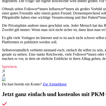
begeistern. Die Folge: die eigene Reichweite wird immer größer. Für vie
Oftmals sehen Follower*innen Influencer*innen als großes Vorbild und
einer guten Freundin oder einem guten Freund. Dementsprechend sollt
Pflegekräfte haben eine wichtige Verantwortung und ihre Patient*inne
Die Privatsphäre anderer muss geschützt sein. Jeder Mensch hat das R
Zweifel gilt immer: Wenn man sich nicht sicher ist, dann lässt man es!
Es gibt viele Vorlagen im Internet und es ist auch nicht schwer selbs
Plattformen es publiziert werden soll.
Selbstverständlich verbietet niemand euch, einfach ihr selbst zu sein, a
gerade zu stehen. Eine starke Reichweite, viele Follower*innen oder vi
machen es vor, in dem sie ehrliche Einblicke in ihren Alltag geben, de
Speichern
0
4
Du hast bereits ein Konto?
Zur Anmeldung
Jetzt ganz einfach und kostenlos mit PKM