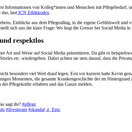
hen Informationen von Kolleg*innen und Menschen mit Pflegebedarf, und
 das, laut
ICN Ethikkodex
.
ebens, Einblicke aus dem Pflegealltag, in die eigene Gefühlswelt und v
tellt sich uns die klare Frage: Wo liegt die Grenze bei Social Media in
und respektlos
icher Art und Weise auf Social Media präsentieren. Da gibt es beispielsw
Stories etc. wiedergeben. Dabei achten sie stets darauf, dass die Privat
 nicht besonders viel Wert drauf legen. Erst vor kurzem hatte Kevin ge
 einigen Momenten, die gesamte Krankengeschichte der im Hintergrund
 der Pflegekräfte erfahren und das Ganze melden.
as sagt ihr?
#pflege
its
#livestream
#skandal
♬ Epic