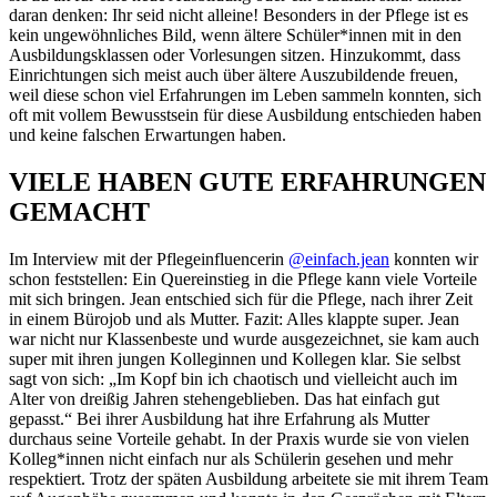
daran denken: Ihr seid nicht alleine! Besonders in der Pflege ist es
kein ungewöhnliches Bild, wenn ältere Schüler*innen mit in den
Ausbildungsklassen oder Vorlesungen sitzen. Hinzukommt, dass
Einrichtungen sich meist auch über ältere Auszubildende freuen,
weil diese schon viel Erfahrungen im Leben sammeln konnten, sich
oft mit vollem Bewusstsein für diese Ausbildung entschieden haben
und keine falschen Erwartungen haben.
VIELE HABEN GUTE ERFAHRUNGEN
GEMACHT
Im Interview mit der Pflegeinfluencerin
@einfach.jean
konnten wir
schon feststellen: Ein Quereinstieg in die Pflege kann viele Vorteile
mit sich bringen. Jean entschied sich für die Pflege, nach ihrer Zeit
in einem Bürojob und als Mutter. Fazit: Alles klappte super. Jean
war nicht nur Klassenbeste und wurde ausgezeichnet, sie kam auch
super mit ihren jungen Kolleginnen und Kollegen klar. Sie selbst
sagt von sich: „Im Kopf bin ich chaotisch und vielleicht auch im
Alter von dreißig Jahren stehengeblieben. Das hat einfach gut
gepasst.“ Bei ihrer Ausbildung hat ihre Erfahrung als Mutter
durchaus seine Vorteile gehabt. In der Praxis wurde sie von vielen
Kolleg*innen nicht einfach nur als Schülerin gesehen und mehr
respektiert. Trotz der späten Ausbildung arbeitete sie mit ihrem Team