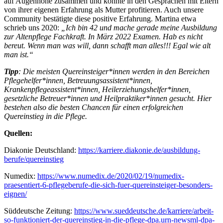
auf Augenhöhe zusammen und konnte in den Gesprächen mit Eltern
von ihrer eigenen Erfahrung als Mutter profitieren. Auch unsere
Community bestätigte diese positive Erfahrung. Martina etwa
schrieb uns 2020:
„Ich bin 42 und mache gerade meine Ausbildung
zur Altenpflege Fachkraft. In März 2022 Examen. Hab es nicht
bereut. Wenn man was will, dann schafft man alles!!! Egal wie alt
man ist.“
Tipp
: Die meisten Quereinsteiger*innen werden in den Bereichen
Pflegehelfer*innen, Betreuungsassistent*innen,
Krankenpflegeassistent*innen, Heilerziehungshelfer*innen,
gesetzliche Betreuer*innen und Heilpraktiker*innen gesucht. Hier
bestehen also die besten Chancen für einen erfolgreichen
Quereinstieg in die Pflege.
Quellen:
Diakonie Deutschland:
https://karriere.diakonie.de/ausbildung-
berufe/quereinstieg
Numedix:
https://www.numedix.de/2020/02/19/numedix-
praesentiert-6-pflegeberufe-die-sich-fuer-quereinsteiger-besonders-
eignen/
Süddeutsche Zeitung:
https://www.sueddeutsche.de/karriere/arbeit-
so-funktioniert-der-quereinstieg-in-die-pflege-dpa.urn-newsml-dpa-