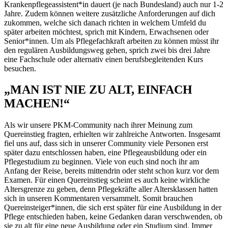
Krankenpflegeassistent*in dauert (je nach Bundesland) auch nur 1-2
Jahre. Zudem können weitere zusätzliche Anforderungen auf dich
zukommen, welche sich danach richten in welchem Umfeld du
später arbeiten möchtest, sprich mit Kindern, Erwachsenen oder
Senior*innen. Um als Pflegefachkraft arbeiten zu können müsst ihr
den regulären Ausbildungsweg gehen, sprich zwei bis drei Jahre
eine Fachschule oder alternativ einen berufsbegleitenden Kurs
besuchen.
„MAN IST NIE ZU ALT, EINFACH
MACHEN!“
Als wir unsere PKM-Community nach ihrer Meinung zum
Quereinstieg fragten, erhielten wir zahlreiche Antworten. Insgesamt
fiel uns auf, dass sich in unserer Community viele Personen erst
später dazu entschlossen haben, eine Pflegeausbildung oder ein
Pflegestudium zu beginnen. Viele von euch sind noch ihr am
Anfang der Reise, bereits mittendrin oder steht schon kurz vor dem
Examen. Für einen Quereinstieg scheint es auch keine wirkliche
Altersgrenze zu geben, denn Pflegekräfte aller Altersklassen hatten
sich in unseren Kommentaren versammelt. Somit brauchen
Quereinsteiger*innen, die sich erst später für eine Ausbildung in der
Pflege entschieden haben, keine Gedanken daran verschwenden, ob
sie zu alt für eine neue Ausbildung oder ein Studium sind. Immer