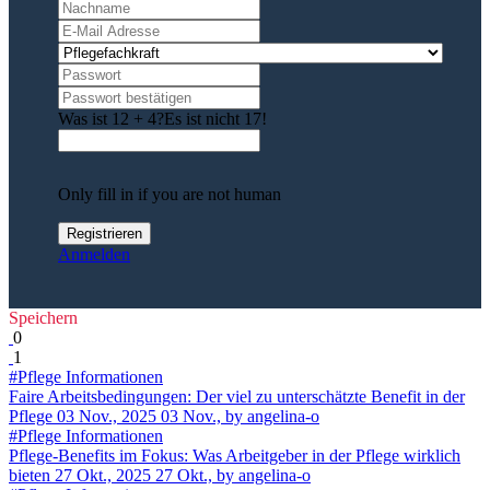
Was ist 12 + 4?
Es ist nicht 17!
Only fill in if you are not human
Anmelden
Speichern
0
1
#Pflege Informationen
Faire Arbeitsbedingungen: Der viel zu unterschätzte Benefit in der
Pflege
03 Nov., 2025
03 Nov.,
by angelina-o
#Pflege Informationen
Pflege-Benefits im Fokus: Was Arbeitgeber in der Pflege wirklich
bieten
27 Okt., 2025
27 Okt.,
by angelina-o