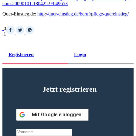
com-20090101-180425-99-49653
Quer-Einstieg.de:
http://quer-einstieg.de/beruf/pflege-quereinstieg/
0
1
Registrieren
Login
Jetzt registrieren
Mit
Google
einloggen