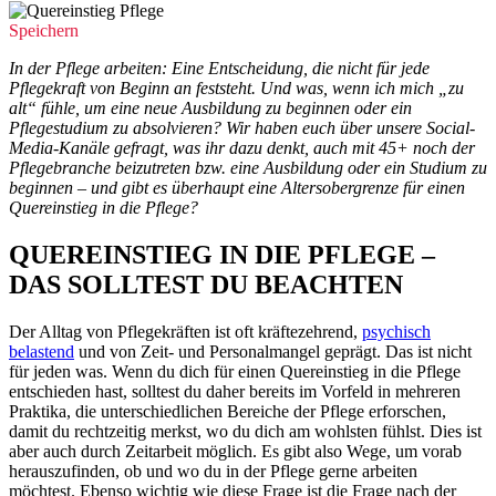
Speichern
In der Pflege arbeiten: Eine Entscheidung, die nicht für jede
Pflegekraft von Beginn an feststeht. Und was, wenn ich mich „zu
alt“ fühle, um eine neue Ausbildung zu beginnen oder ein
Pflegestudium zu absolvieren? Wir haben euch über unsere Social-
Media-Kanäle gefragt, was ihr dazu denkt, auch mit 45+ noch der
Pflegebranche beizutreten bzw. eine Ausbildung oder ein Studium zu
beginnen – und gibt es überhaupt eine Altersobergrenze für einen
Quereinstieg in die Pflege?
QUEREINSTIEG IN DIE PFLEGE –
DAS SOLLTEST DU BEACHTEN
Der Alltag von Pflegekräften ist oft kräftezehrend,
psychisch
belastend
und von Zeit- und Personalmangel geprägt. Das ist nicht
für jeden was. Wenn du dich für einen Quereinstieg in die Pflege
entschieden hast, solltest du daher bereits im Vorfeld in mehreren
Praktika, die unterschiedlichen Bereiche der Pflege erforschen,
damit du rechtzeitig merkst, wo du dich am wohlsten fühlst. Dies ist
aber auch durch Zeitarbeit möglich. Es gibt also Wege, um vorab
herauszufinden, ob und wo du in der Pflege gerne arbeiten
möchtest. Ebenso wichtig wie diese Frage ist die Frage nach der