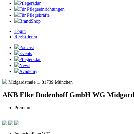
Pflegeradar
Für Pflegeeinrichtungen
Für Pflegekräfte
BrandShop
Login
Registrieren
Podcast
Events
Pflegeradar
News
Academy
Midgardstraße 1, 81739 München
AKB Elke Dodenhoff GmbH WG Midgar
Premium
Intensivpflege WG