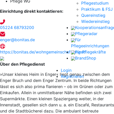
Pflege WG
Pflegestudium
Praktikum & FSJ
Einrichtung direkt kontaktieren:
Quereinstieg
Wiedereinstieg
05224 68793200
Kooperationsanfrag
Pflegeradar
enger@bonitas.de
Für
Pflegeeinrichtungen
https://bonitas.de/wohngemeinschaft/enger/
Für Pflegekräfte
BrandShop
Über den Pflegedienst
Login
»Unser kleines Heim in Enger« liegt genau zwischen dem
Registrieren
Enger Bruch und dem Enger Zentrum. In beide Richtungen
lässt es sich also prima flanieren – ob im Grünen oder zum
Einkaufen. Allein in unmittelbarer Nähe befinden sich zwei
Supermärkte. Einen kleinen Spaziergang weiter, in der
Innenstadt, gesellen sich dann u. a. ein Eiscafé, Restaurants
und die Stadtbücherei dazu. Die ambulant betreute