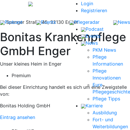
Login
Registrieren
Podcast
Spenger Straße 45, 32130 Enger
Events
Pflegeradar
News
Podcast
Bonitas Krankenpflege
Events
News
GmbH Enger
PKM News
Pflege
Unser kleines Heim in Enger
Informationen
Pflege
Premium
Innovationen
Eure
Bei dieser Einrichtung handelt es sich um eine Zweigstelle
Pflegegeschicht
von:
Pflege Tipps
Bonitas Holding GmbH
Karriere
Ausbildung
Eintrag ansehen
Fort- und
Weiterbildungen