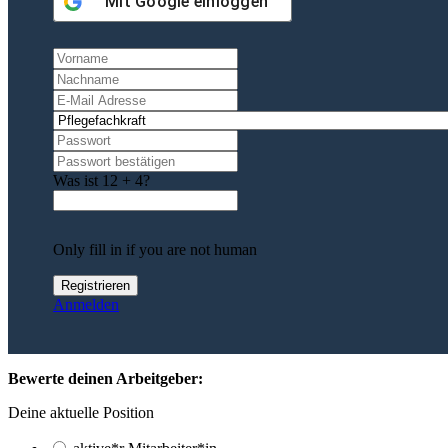
Mit
Google
einloggen
Was ist 12 + 4?
Only fill in if you are not human
Anmelden
Bewerte deinen Arbeitgeber:
Deine aktuelle Position