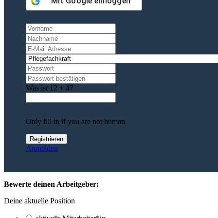
Mit
Google
einloggen
Was ist 12 + 4?
Only fill in if you are not human
Anmelden
Bewerte deinen Arbeitgeber:
Deine aktuelle Position