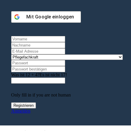
Mit
Google
einloggen
Was ist 12 + 4?
Es ist nicht 17!
Only fill in if you are not human
Anmelden