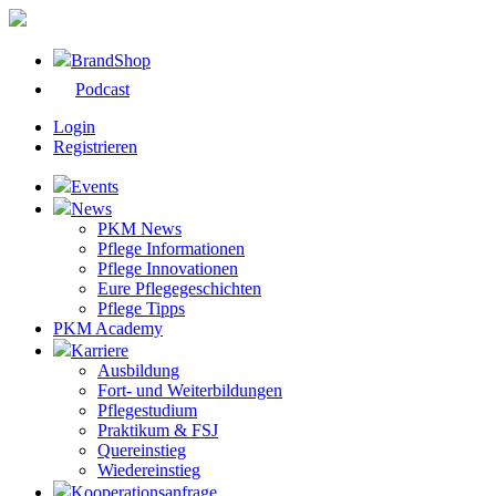
BrandShop
Podcast
Login
Registrieren
Events
News
PKM News
Pflege Informationen
Pflege Innovationen
Eure Pflegegeschichten
Pflege Tipps
PKM Academy
Karriere
Ausbildung
Fort- und Weiterbildungen
Pflegestudium
Praktikum & FSJ
Quereinstieg
Wiedereinstieg
Kooperationsanfrage