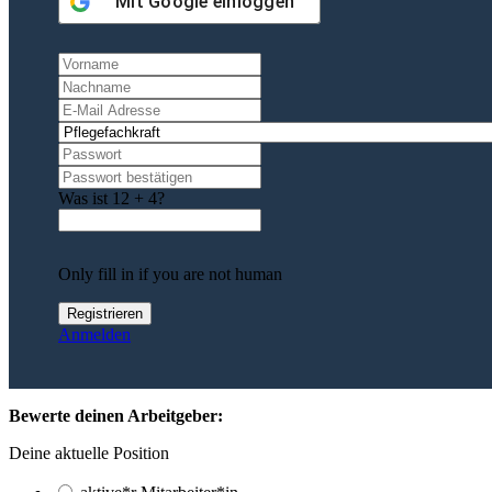
Mit
Google
einloggen
Was ist 12 + 4?
Only fill in if you are not human
Anmelden
Bewerte deinen Arbeitgeber:
Deine aktuelle Position