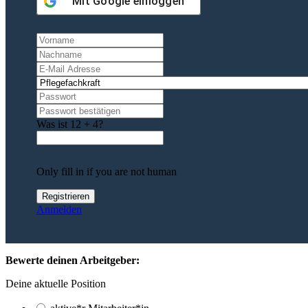
Mit
Google
einloggen
Was ist 12 + 4?
Only fill in if you are not human
Anmelden
Bewerte deinen Arbeitgeber:
Deine aktuelle Position