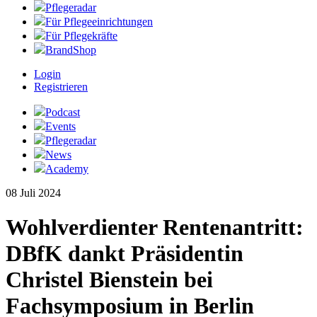
Pflegeradar
Für Pflegeeinrichtungen
Für Pflegekräfte
BrandShop
Login
Registrieren
Podcast
Events
Pflegeradar
News
Academy
08 Juli 2024
Wohlverdienter Rentenantritt:
DBfK dankt Präsidentin
Christel Bienstein bei
Fachsymposium in Berlin