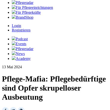
Pflegeradar
Für Pflegeeinrichtungen
Für Pflegekräfte
BrandShop
Login
Registrieren
Podcast
Events
Pflegeradar
News
Academy
13 Mai 2024
Pflege-Mafia: Pflegebedürftige
sind Opfer skrupelloser
Ausbeutung