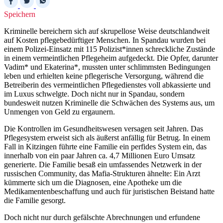
Speichern
Kriminelle bereichern sich auf skrupellose Weise deutschlandweit
auf Kosten pflegebedürftiger Menschen. In Spandau wurden bei
einem Polizei-Einsatz mit 115 Polizist*innen schreckliche Zustände
in einem vermeintlichen Pflegeheim aufgedeckt. Die Opfer, darunter
Vadim* und Ekaterina*, mussten unter schlimmsten Bedingungen
leben und erhielten keine pflegerische Versorgung, während die
Betreiberin des vermeintlichen Pflegedienstes voll abkassierte und
im Luxus schwelgte. Doch nicht nur in Spandau, sondern
bundesweit nutzen Kriminelle die Schwächen des Systems aus, um
Unmengen von Geld zu ergaunern.
Die Kontrollen im Gesundheitswesen versagen seit Jahren. Das
Pflegesystem erweist sich als äußerst anfällig für Betrug. In einem
Fall in Kitzingen führte eine Familie ein perfides System ein, das
innerhalb von ein paar Jahren ca. 4,7 Millionen Euro Umsatz
generierte. Die Familie besaß ein umfassendes Netzwerk in der
russischen Community, das Mafia-Strukturen ähnelte: Ein Arzt
kümmerte sich um die Diagnosen, eine Apotheke um die
Medikamentenbeschaffung und auch für juristischen Beistand hatte
die Familie gesorgt.
Doch nicht nur durch gefälschte Abrechnungen und erfundene