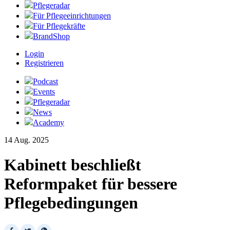
Pflegeradar
Für Pflegeeinrichtungen
Für Pflegekräfte
BrandShop
Login
Registrieren
Podcast
Events
Pflegeradar
News
Academy
14 Aug. 2025
Kabinett beschließt
Reformpaket für bessere
Pflegebedingungen