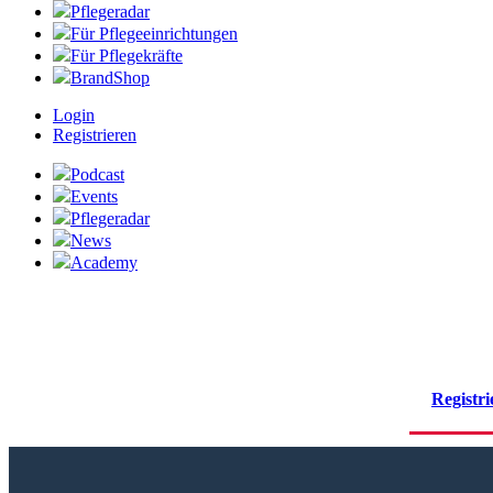
Pflegeradar
Für Pflegeeinrichtungen
Für Pflegekräfte
BrandShop
Login
Registrieren
Podcast
Events
Pflegeradar
News
Academy
Registri