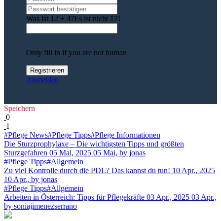
Was ist 12 + 4?
Es ist nicht 17!
Only fill in if you are not human
Anmelden
Speichern
0
1
#Pflege News
#Pflege Tipps
#Pflege Informationen
Die Sturzprophylaxe – Die wichtigsten Tipps und größten
Sturzgefahren
05 Mai, 2025
05 Mai,
by jonas
#Pflege Tipps
#Allgemein
Zu viel Kontrolle durch die PDL? Das kannst du tun!
10 Apr., 2025
10 Apr.,
by jonas
#Pflege Tipps
#Allgemein
Arbeiten in Österreich: Tipps für Pflegekräfte
03 Apr., 2025
03 Apr.,
by soniajimenezserrano