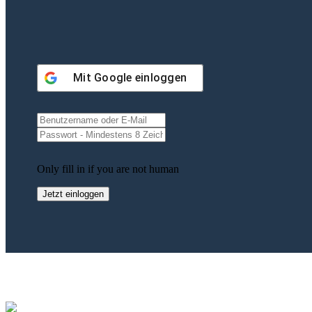
Mit
Google
einloggen
Only fill in if you are not human