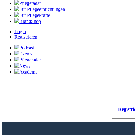
Pflegeradar
Für Pflegeeinrichtungen
Für Pflegekräfte
BrandShop
Login
Registrieren
Podcast
Events
Pflegeradar
News
Academy
Registri